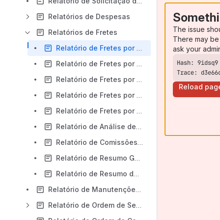
Relatório de Solicitação de Serviços / Compras
Somethi
Relatórios de Despesas
The issue sho
Relatórios de Fretes
There may be 
Relatório de Fretes por Veículo
ask your admi
Relatório de Fretes por Motorista
Trace: d3e66
Relatório de Fretes por Motorista com Adiantamentos e Devoluções
Reload pag
Relatório de Fretes por Cliente
Relatório de Fretes por Fornecedor
Relatório de Análise de Fretes
Relatório de Comissões de Motorista
Relatório de Resumo Geral de Fretes
Relatório de Resumo de Viagens
Relatório de Manutenções Preventivas e Periódicas por Veículo
Relatório de Ordem de Serviço