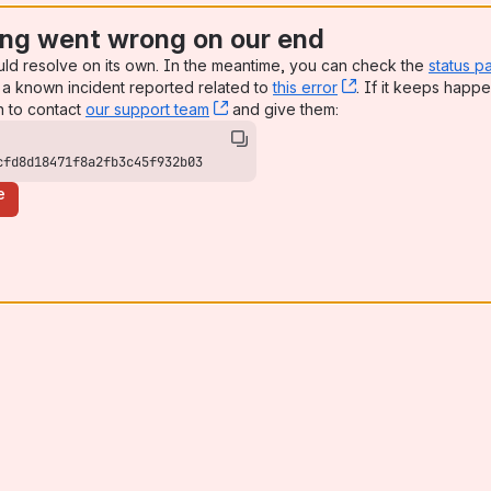
ng went wrong on our end
uld resolve on its own. In the meantime, you can check the
status p
a known incident reported related to
this error
, (opens new win
. If it keeps happe
n to contact
our support team
, (opens new window)
and give them:
cfd8d18471f8a2fb3c45f932b03
e