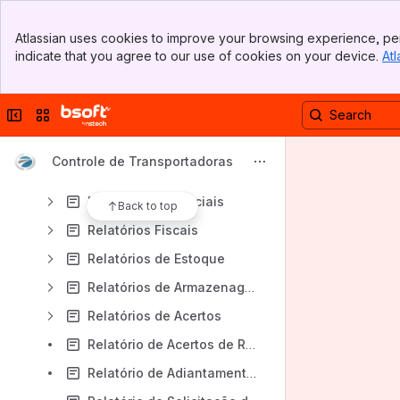
Fiscal
Banner
Financeiro
Atlassian uses cookies to improve your browsing experience, per
Top Bar
indicate that you agree to our use of cookies on your device.
Atl
Suporte Técnico Bsoft
Sidebar
Main Content
Integrações
Collapse sidebar
Switch sites or apps
Relatórios
Relatórios de Cadastros
Controle de Transportadoras
Relatórios Financeiros
Relatórios Comerciais
Back to top
Relatórios Fiscais
Relatórios de Estoque
Relatórios de Armazenagem
Relatórios de Acertos
Relatório de Acertos de Romaneios
Relatório de Adiantamentos e Devoluções